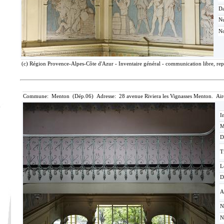
Da
N
No
(c) Région Provence-Alpes-Côte d'Azur - Inventaire général - communication libre, rep
Commune: Menton (Dép.06) Adresse: 28 avenue Riviera les Vignasses Menton. Air
I
M
D
T
L
D
A
N
N