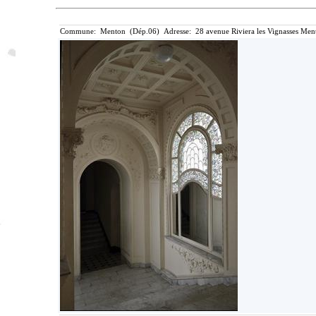
Commune: Menton (Dép.06) Adresse: 28 avenue Riviera les Vignasses Ment