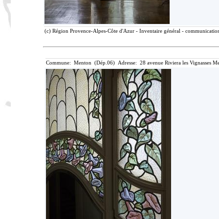
(c) Région Provence-Alpes-Côte d'Azur - Inventaire général - communication 
Commune: Menton (Dép.06) Adresse: 28 avenue Riviera les Vignasses Me