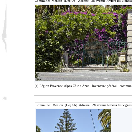
Commune: Menton (Dép.06) Adresse: 28 avenue Riviera les Vignass
(c) Région Provence-Alpes-Côte d'Azur - Inventaire général - communic
Commune: Menton (Dép.06) Adresse: 28 avenue Riviera les Vignass