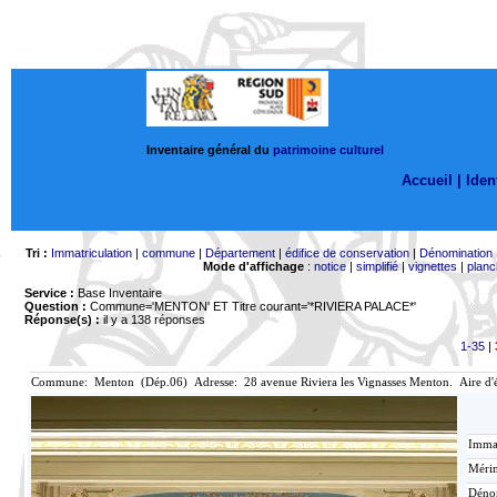
Inventaire général du
patrimoine culturel
Accueil |
Ident
Tri :
Immatriculation
|
commune
|
Département
|
édifice de conservation
|
Dénomination
Mode d'affichage
:
notice
|
simplifié
|
vignettes
|
planc
Service :
Base Inventaire
Question :
Commune='MENTON'
ET Titre courant='*RIVIERA PALACE*'
Réponse(s) :
il y a 138 réponses
1-35
|
Commune: Menton (Dép.06) Adresse: 28 avenue Riviera les Vignasses Menton. Aire d'
Immat
Mérim
Déno