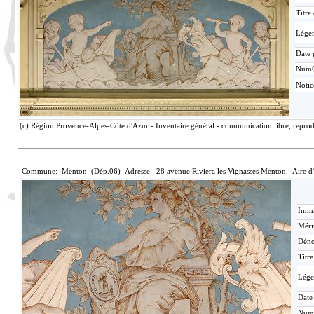
Titre
Lége
Date 
Num
Notic
(c) Région Provence-Alpes-Côte d'Azur - Inventaire général - communication libre, reprodu
Commune: Menton (Dép.06) Adresse: 28 avenue Riviera les Vignasses Menton. Aire d
Imma
Méri
Déno
Titr
Lége
Date
Num