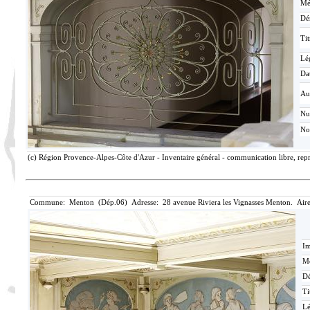
Mé
Dé
Tit
Lé
Da
Au
N
No
(c) Région Provence-Alpes-Côte d'Azur - Inventaire général - communication libre, repr
Commune: Menton (Dép.06) Adresse: 28 avenue Riviera les Vignasses Menton. Aire
Im
Mé
Dé
Ti
L