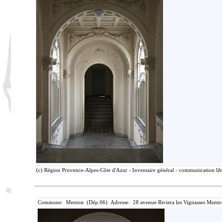
(c) Région Provence-Alpes-Côte d'Azur - Inventaire général - communication libr
Commune: Menton (Dép.06) Adresse: 28 avenue Riviera les Vignasses Mento