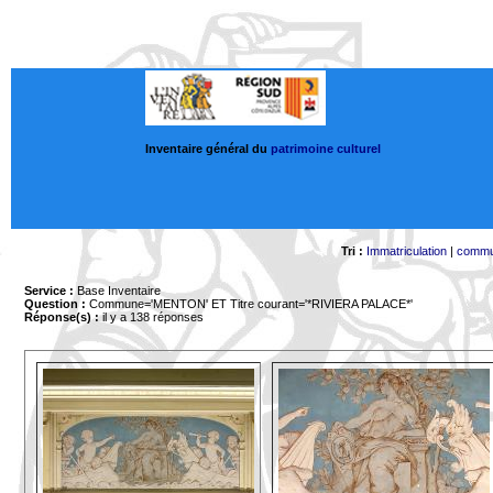
Inventaire général du
patrimoine culturel
Tri :
Immatriculation
|
comm
Service :
Base Inventaire
Question :
Commune='MENTON'
ET Titre courant='*RIVIERA PALACE*'
Réponse(s) :
il y a 138 réponses