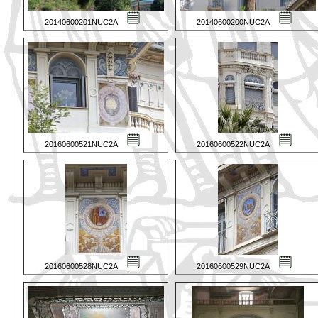
20140600201NUC2A
20140600200NUC2A
20160600521NUC2A
20160600522NUC2A
20160600528NUC2A
20160600529NUC2A