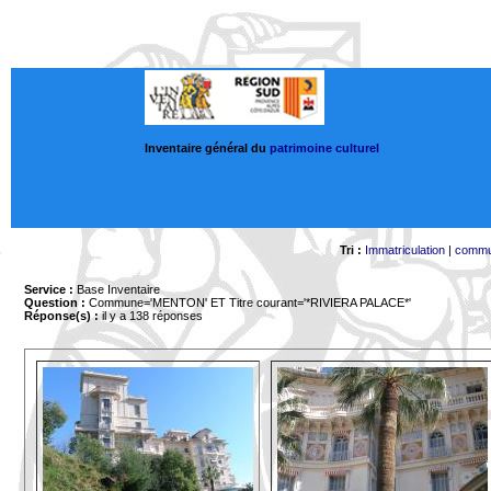
Inventaire général du
patrimoine culturel
Tri :
Immatriculation
|
comm
Service :
Base Inventaire
Question :
Commune='MENTON'
ET Titre courant='*RIVIERA PALACE*'
Réponse(s) :
il y a 138 réponses