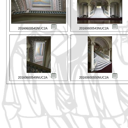
20160600541NUC2A
20160600543NUC2A
20160600549NUC2A
20160600550NUC2A