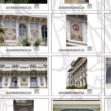
20140600197NUC2A
20160600519NUC2A
20160600525NUC2A
20160600526NUC2A
20160600532NUC2A
20160600533NUC2A