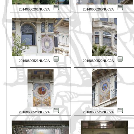
20140600201NUC2A
20140600200NUC2A
20160600521NUC2A
20160600522NUC2A
20160600528NUC2A
20160600529NUC2A