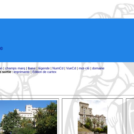
©
on
|
champs marq
|
lbase
|
légende
|
NumCd
|
VueCd
|
mot-clé
|
domaine
 sortie
:
imprimante
|
Edition de cartex