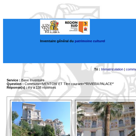
Inventaire général du
patrimoine culturel
Tri :
Immatriculation
|
comm
Service :
Base Inventaire
Question :
Commune='MENTON'
ET Titre courant='*RIVIERA PALACE*'
Réponse(s) :
il y a 138 réponses