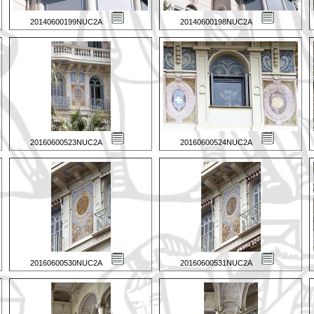
20140600199NUC2A
20140600198NUC2A
20160600523NUC2A
20160600524NUC2A
20160600530NUC2A
20160600531NUC2A