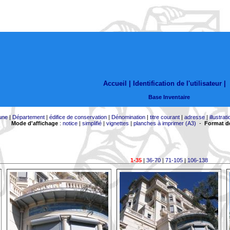
Accueil |
Identification de l'utilisateur
|
Base Inventaire
une
|
Département
|
édifice de conservation
|
Dénomination
|
titre courant
|
adresse
|
illustrati
Mode d'affichage
:
notice
|
simplifié
|
vignettes
|
planches à imprimer (A3)
-
Format de
1-35
|
36-70
|
71-105
|
106-138