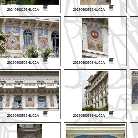
20140600197NUC2A
20160600519NUC2A
20160600525NUC2A
20160600526NUC2A
20160600532NUC2A
20160600533NUC2A