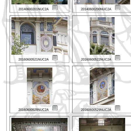
20140600201NUC2A
20140600200NUC2A
20160600521NUC2A
20160600522NUC2A
20160600528NUC2A
20160600529NUC2A