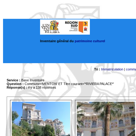
Inventaire général du
patrimoine culturel
Tri :
Immatriculation
|
comm
Service :
Base Inventaire
Question :
Commune='MENTON'
ET Titre courant='*RIVIERA PALACE*'
Réponse(s) :
il y a 138 réponses