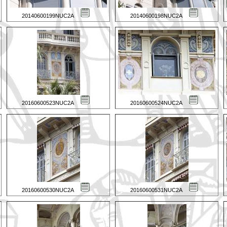
20140600199NUC2A
20140600198NUC2A
20160600523NUC2A
20160600524NUC2A
20160600530NUC2A
20160600531NUC2A