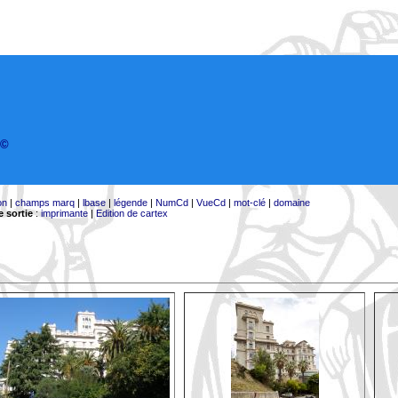
©
on
|
champs marq
|
lbase
|
légende
|
NumCd
|
VueCd
|
mot-clé
|
domaine
 sortie
:
imprimante
|
Edition de cartex