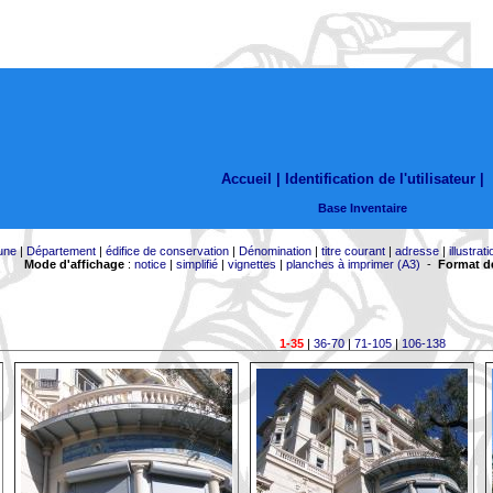
Accueil |
Identification de l'utilisateur
|
Base Inventaire
une
|
Département
|
édifice de conservation
|
Dénomination
|
titre courant
|
adresse
|
illustrati
Mode d'affichage
:
notice
|
simplifié
|
vignettes
|
planches à imprimer (A3)
-
Format de
1-35
|
36-70
|
71-105
|
106-138