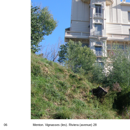
06
Menton. Vignasses (les). Riviera (avenue) 28