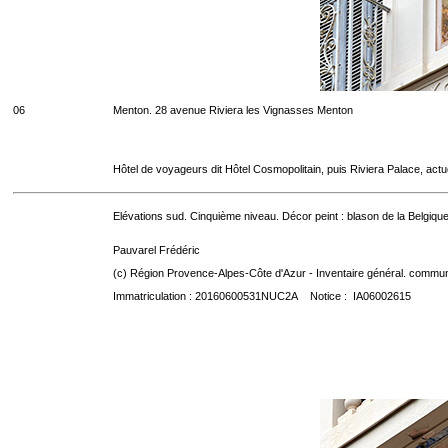
06
Menton. 28 avenue Riviera les Vignasses Menton
Hôtel de voyageurs dit Hôtel Cosmopolitain, puis Riviera Palace, act
Elévations sud. Cinquième niveau. Décor peint : blason de la Belgique
Pauvarel Frédéric
(c) Région Provence-Alpes-Côte d'Azur - Inventaire général. communic
Immatriculation : 20160600531NUC2A Notice : IA06002615