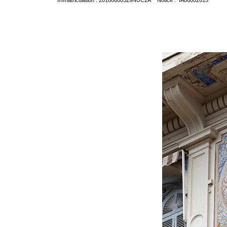
Immatriculation : 20160600529NUC2A Notice : IA06002615