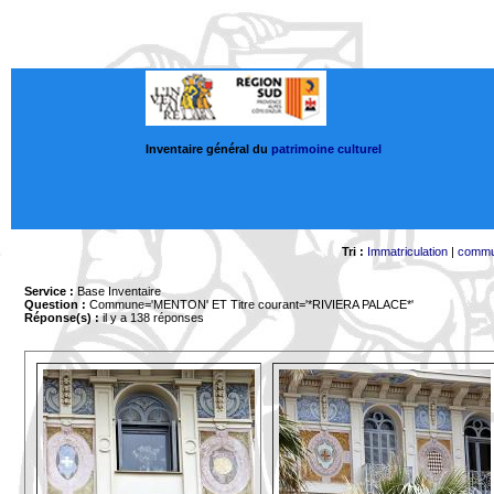
Inventaire général du
patrimoine culturel
Tri :
Immatriculation
|
comm
Service :
Base Inventaire
Question :
Commune='MENTON'
ET Titre courant='*RIVIERA PALACE*'
Réponse(s) :
il y a 138 réponses