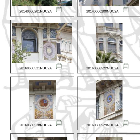
20140600201NUC2A
20140600200NUC2A
20160600521NUC2A
20160600522NUC2A
20160600528NUC2A
20160600529NUC2A