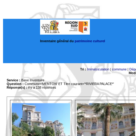
Inventaire général du
patrimoine culturel
Tri :
Immatriculation
|
commune
|
Dép
Mode
Service :
Base Inventaire
Question :
Commune='MENTON'
ET Titre courant='*RIVIERA PALACE*'
Réponse(s) :
il y a 138 réponses