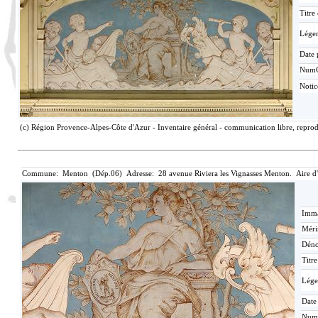
Titre
Lége
Date 
Num
Notic
(c) Région Provence-Alpes-Côte d'Azur - Inventaire général - communication libre, reprodu
Commune: Menton (Dép.06) Adresse: 28 avenue Riviera les Vignasses Menton. Aire d
Imma
Méri
Déno
Titr
Lége
Date
Num