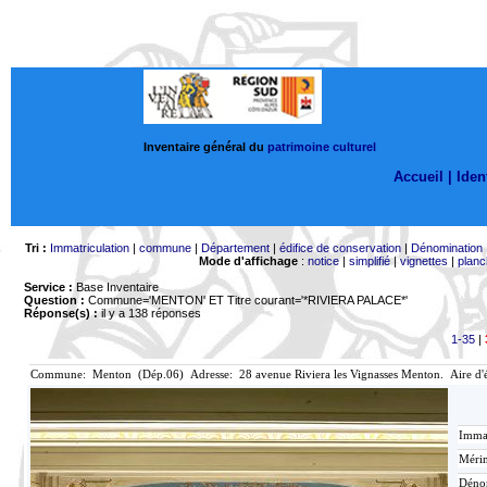
Inventaire général du
patrimoine culturel
Accueil |
Ident
Tri :
Immatriculation
|
commune
|
Département
|
édifice de conservation
|
Dénomination
Mode d'affichage
:
notice
|
simplifié
|
vignettes
|
planc
Service :
Base Inventaire
Question :
Commune='MENTON'
ET Titre courant='*RIVIERA PALACE*'
Réponse(s) :
il y a 138 réponses
1-35
|
Commune: Menton (Dép.06) Adresse: 28 avenue Riviera les Vignasses Menton. Aire d'
Immat
Mérim
Déno