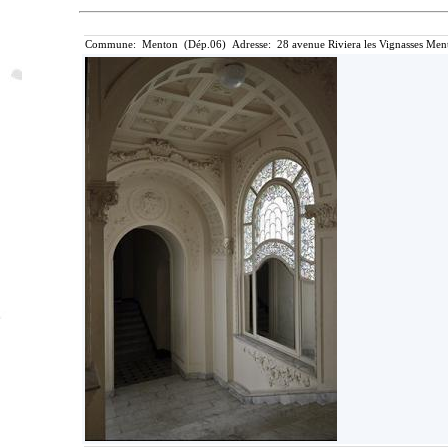
Commune: Menton (Dép.06) Adresse: 28 avenue Riviera les Vignasses Ment