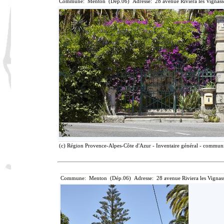
Commune: Menton (Dép.06) Adresse: 28 avenue Riviera les Vignass
(c) Région Provence-Alpes-Côte d'Azur - Inventaire général - communic
Commune: Menton (Dép.06) Adresse: 28 avenue Riviera les Vignass