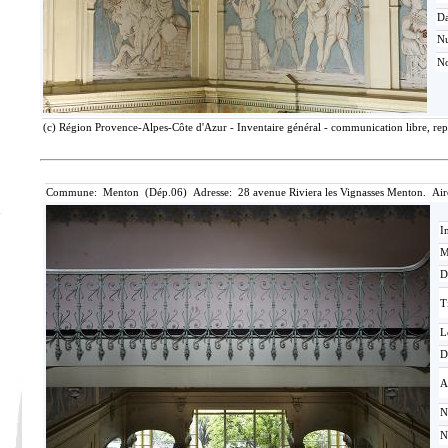
Da
N
No
(c) Région Provence-Alpes-Côte d'Azur - Inventaire général - communication libre, rep
Commune: Menton (Dép.06) Adresse: 28 avenue Riviera les Vignasses Menton. Air
I
M
D
T
L
D
A
N
N