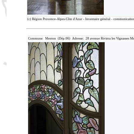
(c) Région Provence-Alpes-Côte d'Azur - Inventaire général - communication 
Commune: Menton (Dép.06) Adresse: 28 avenue Riviera les Vignasses Me