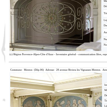
Mé
Dé
Tit
Lé
Da
Au
N
No
(c) Région Provence-Alpes-Côte d'Azur - Inventaire général - communication libre, repr
Commune: Menton (Dép.06) Adresse: 28 avenue Riviera les Vignasses Menton. Aire
Im
Mé
Dé
Ti
L