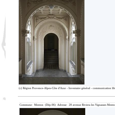
(c) Région Provence-Alpes-Côte d'Azur - Inventaire général - communication libr
Commune: Menton (Dép.06) Adresse: 28 avenue Riviera les Vignasses Mento