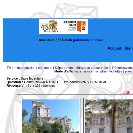
Inventaire général du
patrimoine culturel
Accueil |
Ident
Tri :
Immatriculation
|
commune
|
Département
|
édifice de conservation
|
Dénomination
Mode d'affichage
:
notice
|
simplifié
|
vignettes
|
planc
Service :
Base Inventaire
Question :
Commune='MENTON'
ET Titre courant='*RIVIERA PALACE*'
Réponse(s) :
il y a 138 réponses
1-35
|