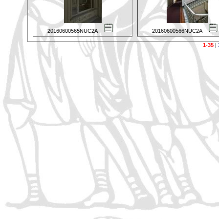
20160600565NUC2A
20160600566NUC2A
1-35
|