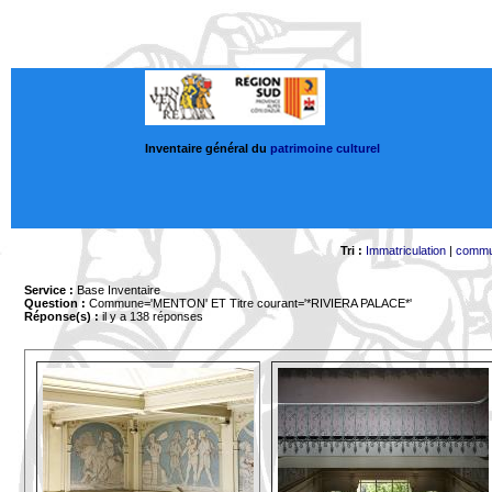
Inventaire général du
patrimoine culturel
Tri :
Immatriculation
|
comm
Service :
Base Inventaire
Question :
Commune='MENTON'
ET Titre courant='*RIVIERA PALACE*'
Réponse(s) :
il y a 138 réponses