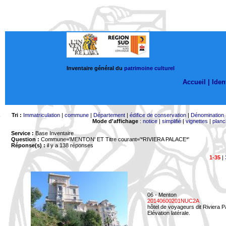
Inventaire général du
patrimoine culturel
Accueil |
Ident
Tri :
Immatriculation
|
commune
|
Département
|
édifice de conservation
|
Dénomination
Mode d'affichage
:
notice
|
simplifié
|
vignettes
|
planc
Service :
Base Inventaire
Question :
Commune='MENTON'
ET Titre courant='*RIVIERA PALACE*'
Réponse(s) :
il y a 138 réponses
1-35
|
06 - Menton
20140600201NUC2A
hôtel de voyageurs dit Riviera 
Elévation latérale.