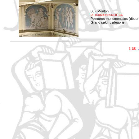
06 - Menton
20160600555NUC2A
Peintures monumentales (décor i
Grand salon : allégorie.
1-35
|