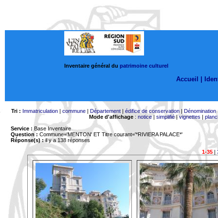
Inventaire général du
patrimoine culturel
Accueil |
Ident
Tri :
Immatriculation
|
commune
|
Département
|
édifice de conservation
|
Dénomination
Mode d'affichage
:
notice
|
simplifié
|
vignettes
|
planc
Service :
Base Inventaire
Question :
Commune='MENTON'
ET Titre courant='*RIVIERA PALACE*'
Réponse(s) :
il y a 138 réponses
1-35
|