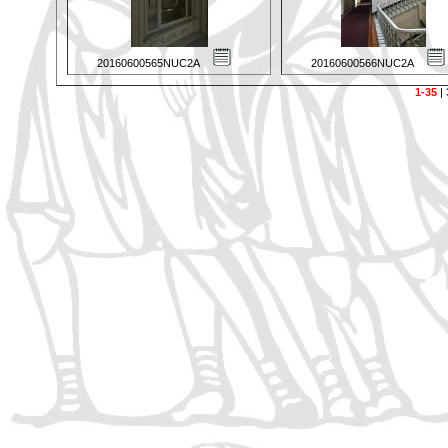
20160600565NUC2A
20160600566NUC2A
1-35
|