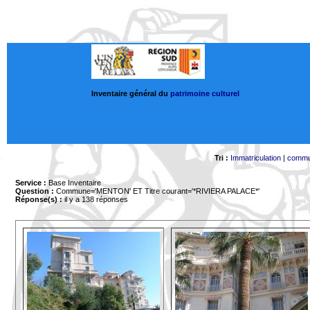
Inventaire général du
patrimoine culturel
Tri :
Immatriculation
|
comm
Service :
Base Inventaire
Question :
Commune='MENTON'
ET Titre courant='*RIVIERA PALACE*'
Réponse(s) :
il y a 138 réponses