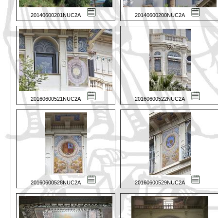
20140600201NUC2A
20140600200NUC2A
20160600521NUC2A
20160600522NUC2A
20160600528NUC2A
20160600529NUC2A