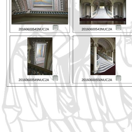
20160600541NUC2A
20160600543NUC2A
20160600549NUC2A
20160600550NUC2A