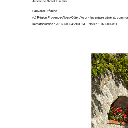
Arrière de l'hôtel. Escalier.
Pauvarel Frédéric
(c) Région Provence-Alpes-Côte d'Azur - Inventaire général. communic
Immatriculation : 20160600645NUC2A Notice : IA06002811