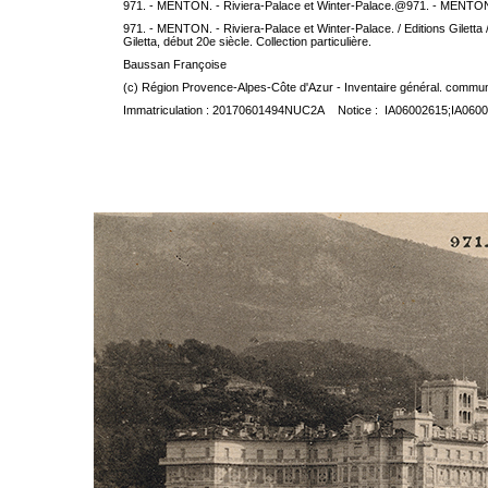
971. - MENTON. - Riviera-Palace et Winter-Palace.@971. - MENTON.
971. - MENTON. - Riviera-Palace et Winter-Palace. / Editions Giletta / 
Giletta, début 20e siècle. Collection particulière.
Baussan Françoise
(c) Région Provence-Alpes-Côte d'Azur - Inventaire général. communic
Immatriculation : 20170601494NUC2A Notice : IA06002615;IA060