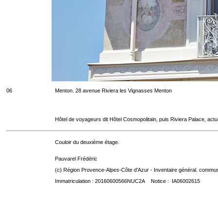
06
Menton. 28 avenue Riviera les Vignasses Menton
Hôtel de voyageurs dit Hôtel Cosmopolitain, puis Riviera Palace, act
Couloir du deuxième étage.
Pauvarel Frédéric
(c) Région Provence-Alpes-Côte d'Azur - Inventaire général. communic
Immatriculation : 20160600566NUC2A Notice : IA06002615