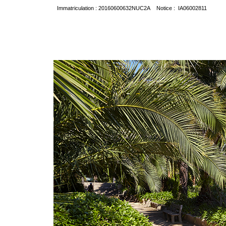
Immatriculation : 20160600632NUC2A Notice : IA06002811