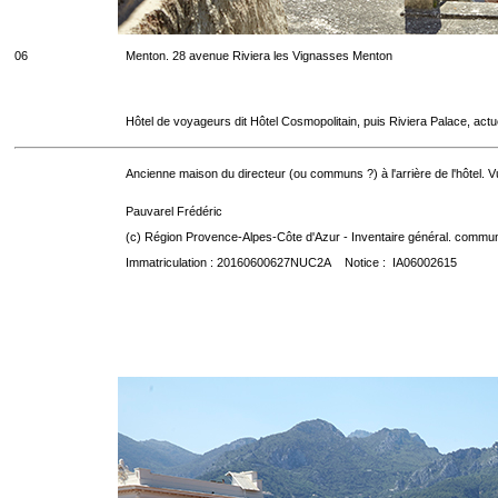
06
Menton. 28 avenue Riviera les Vignasses Menton
Hôtel de voyageurs dit Hôtel Cosmopolitain, puis Riviera Palace, act
Ancienne maison du directeur (ou communs ?) à l'arrière de l'hôtel. Vu
Pauvarel Frédéric
(c) Région Provence-Alpes-Côte d'Azur - Inventaire général. communic
Immatriculation : 20160600627NUC2A Notice : IA06002615