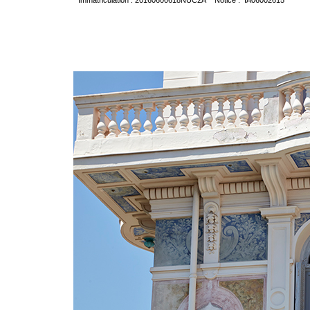
Immatriculation : 20160600618NUC2A Notice : IA06002615