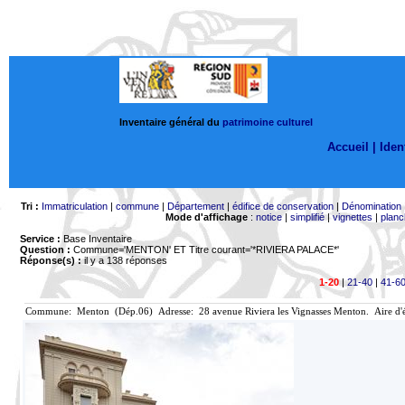
Inventaire général du
patrimoine culturel
Accueil |
Ident
Tri :
Immatriculation
|
commune
|
Département
|
édifice de conservation
|
Dénomination
Mode d'affichage
:
notice
|
simplifié
|
vignettes
|
planc
Service :
Base Inventaire
Question :
Commune='MENTON'
ET Titre courant='*RIVIERA PALACE*'
Réponse(s) :
il y a 138 réponses
1-20
|
21-40
|
41-6
Commune: Menton (Dép.06) Adresse: 28 avenue Riviera les Vignasses Menton. Aire d'