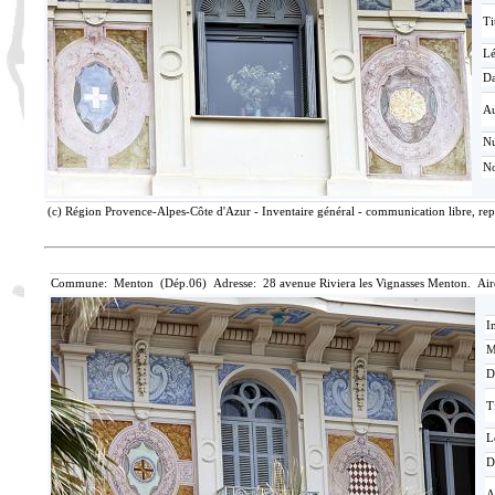
Ti
L
Da
Au
N
No
(c) Région Provence-Alpes-Côte d'Azur - Inventaire général - communication libre, rep
Commune: Menton (Dép.06) Adresse: 28 avenue Riviera les Vignasses Menton. Air
I
M
D
T
L
D
A