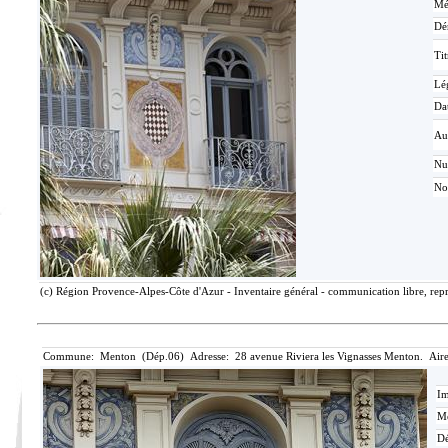
Mé
Dé
Tit
Lé
Da
Au
N
No
(c) Région Provence-Alpes-Côte d'Azur - Inventaire général - communication libre, repr
Commune: Menton (Dép.06) Adresse: 28 avenue Riviera les Vignasses Menton. Aire
Im
Mé
Dé