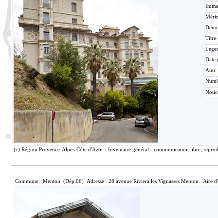
Immat
Mérim
Déno
Titre
Lége
Date 
Autr
Num
Noti
(c) Région Provence-Alpes-Côte d'Azur - Inventaire général - communication libre, reprodu
Commune: Menton (Dép.06) Adresse: 28 avenue Riviera les Vignasses Menton. Aire d