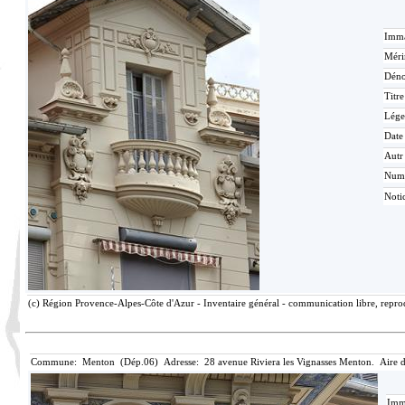
Imma
Méri
Déno
Titr
Lége
Date
Autr
Num
Noti
(c) Région Provence-Alpes-Côte d'Azur - Inventaire général - communication libre, reprod
Commune: Menton (Dép.06) Adresse: 28 avenue Riviera les Vignasses Menton. Aire 
Imma