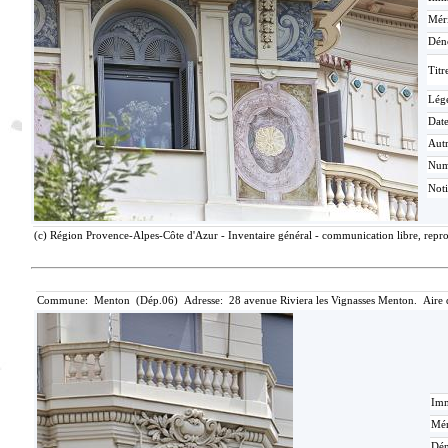
Méri
Dén
Titr
Lég
Date
Aut
Nu
Not
(c) Région Provence-Alpes-Côte d'Azur - Inventaire général - communication libre, repro
Commune: Menton (Dép.06) Adresse: 28 avenue Riviera les Vignasses Menton. Aire 
Imm
Mér
Dén