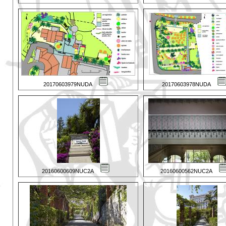
20170603979NUDA
20170603978NUDA
20160600609NUC2A
20160600562NUC2A