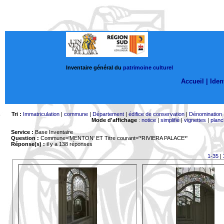
Inventaire général du
patrimoine culturel
Accueil |
Ident
Tri :
Immatriculation
|
commune
|
Département
|
édifice de conservation
|
Dénomination
Mode d'affichage
:
notice
|
simplifié
|
vignettes
|
planc
Service :
Base Inventaire
Question :
Commune='MENTON'
ET Titre courant='*RIVIERA PALACE*'
Réponse(s) :
il y a 138 réponses
1-35
|