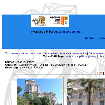
Inventaire général du
patrimoine culturel
Accueil |
Ident
Tri :
Immatriculation
|
commune
|
Département
|
édifice de conservation
|
Dénomination
Mode d'affichage
:
notice
|
simplifié
|
vignettes
|
planc
Service :
Base Inventaire
Question :
Commune='MENTON'
ET Titre courant='*RIVIERA PALACE*'
Réponse(s) :
il y a 138 réponses
1-35
|