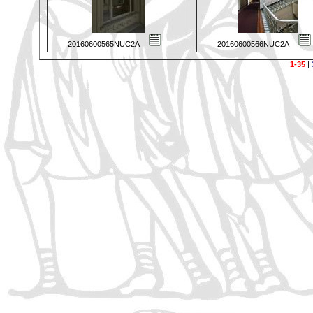
20160600565NUC2A
20160600566NUC2A
1-35
|