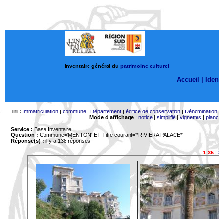
Inventaire général du
patrimoine culturel
Accueil |
Ident
Tri :
Immatriculation
|
commune
|
Département
|
édifice de conservation
|
Dénomination
Mode d'affichage
:
notice
|
simplifié
|
vignettes
|
planc
Service :
Base Inventaire
Question :
Commune='MENTON'
ET Titre courant='*RIVIERA PALACE*'
Réponse(s) :
il y a 138 réponses
1-35
|