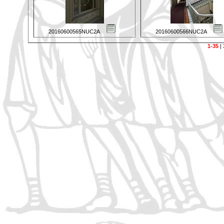
20160600565NUC2A
20160600566NUC2A
1-35
|