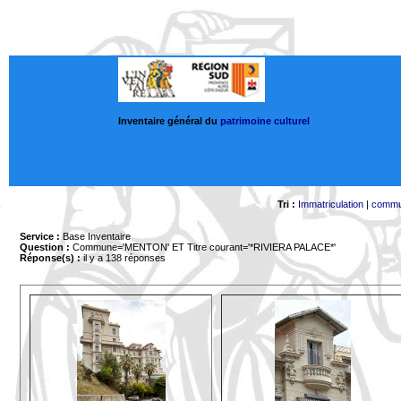
Inventaire général du
patrimoine culturel
Tri :
Immatriculation
|
comm
Service :
Base Inventaire
Question :
Commune='MENTON'
ET Titre courant='*RIVIERA PALACE*'
Réponse(s) :
il y a 138 réponses