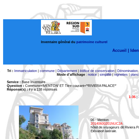
Inventaire général du
patrimoine culturel
Accueil |
Ident
Tri :
Immatriculation
|
commune
|
Département
|
édifice de conservation
|
Dénomination
Mode d'affichage
:
notice
|
simplifié
|
vignettes
|
planc
Service :
Base Inventaire
Question :
Commune='MENTON'
ET Titre courant='*RIVIERA PALACE*'
Réponse(s) :
il y a 138 réponses
1-35
|
06 - Menton
20140600201NUC2A
hôtel de voyageurs dit Riviera 
Elévation latérale.