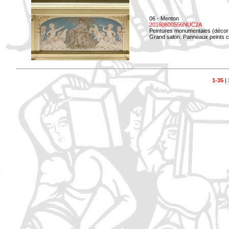
06 - Menton
20160600556NUC2A
Peintures monumentales (décor i
Grand salon. Panneaux peints co
1-35
|