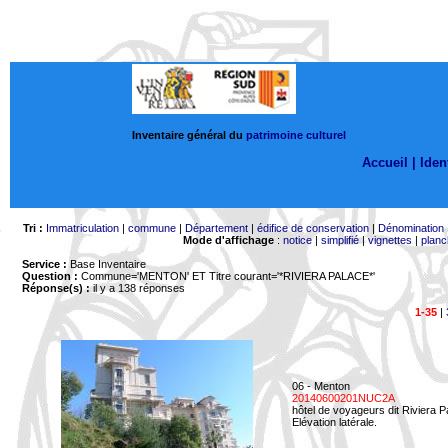
Inventaire général du
patrimoine culturel
Accueil |
Ident
Tri :
Immatriculation
|
commune
|
Département
|
édifice de conservation
|
Dénomination
Mode d'affichage
:
notice
|
simplifié
|
vignettes
|
planc
Service :
Base Inventaire
Question :
Commune='MENTON'
ET Titre courant='*RIVIERA PALACE*'
Réponse(s) :
il y a 138 réponses
1-35
|
06 - Menton
20140600201NUC2A
hôtel de voyageurs dit Riviera 
Elévation latérale.