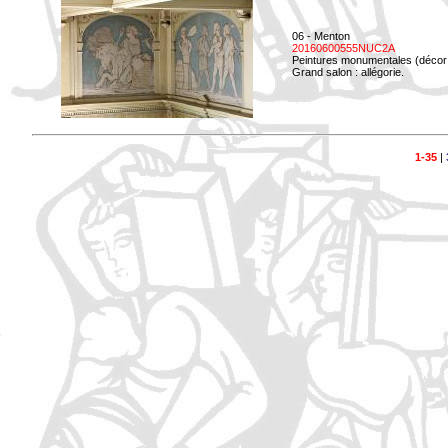
06 - Menton
20160600555NUC2A
Peintures monumentales (décor i
Grand salon : allégorie.
1-35
|