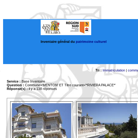
Inventaire général du
patrimoine culturel
Tri :
Immatriculation
|
comm
Service :
Base Inventaire
Question :
Commune='MENTON'
ET Titre courant='*RIVIERA PALACE*'
Réponse(s) :
il y a 138 réponses