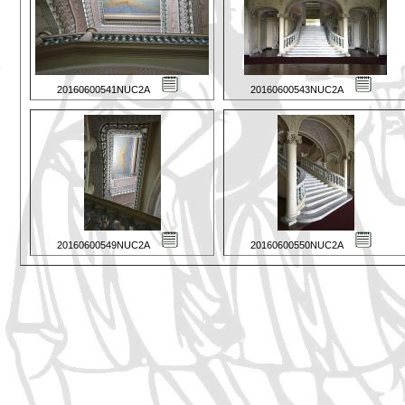
20160600541NUC2A
20160600543NUC2A
20160600549NUC2A
20160600550NUC2A