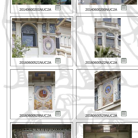
20140600201NUC2A
20140600200NUC2A
20160600521NUC2A
20160600522NUC2A
20160600528NUC2A
20160600529NUC2A