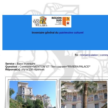
Inventaire général du
patrimoine culturel
Tri :
Immatriculation
|
comm
Service :
Base Inventaire
Question :
Commune='MENTON'
ET Titre courant='*RIVIERA PALACE*'
Réponse(s) :
il y a 138 réponses