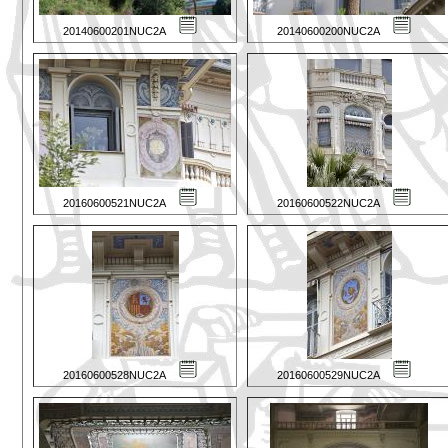
20140600201NUC2A
20140600200NUC2A
20160600521NUC2A
20160600522NUC2A
20160600528NUC2A
20160600529NUC2A