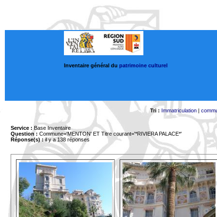
Inventaire général du
patrimoine culturel
Tri :
Immatriculation
|
comm
Service :
Base Inventaire
Question :
Commune='MENTON'
ET Titre courant='*RIVIERA PALACE*'
Réponse(s) :
il y a 138 réponses