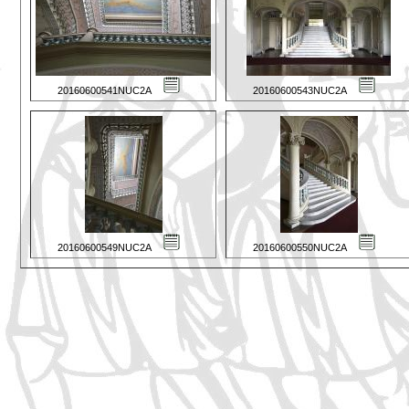
20160600541NUC2A
20160600543NUC2A
20160600549NUC2A
20160600550NUC2A