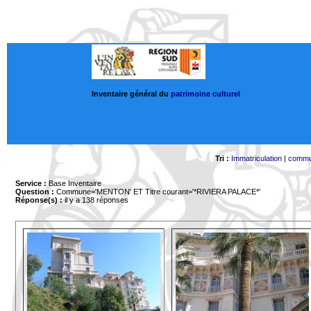
Inventaire général du
patrimoine culturel
Tri :
Immatriculation
|
comm
Service :
Base Inventaire
Question :
Commune='MENTON'
ET Titre courant='*RIVIERA PALACE*'
Réponse(s) :
il y a 138 réponses