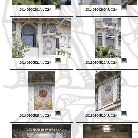
20140600201NUC2A
20140600200NUC2A
20160600521NUC2A
20160600522NUC2A
20160600528NUC2A
20160600529NUC2A