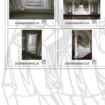
20160600541NUC2A
20160600543NUC2A
20160600549NUC2A
20160600550NUC2A