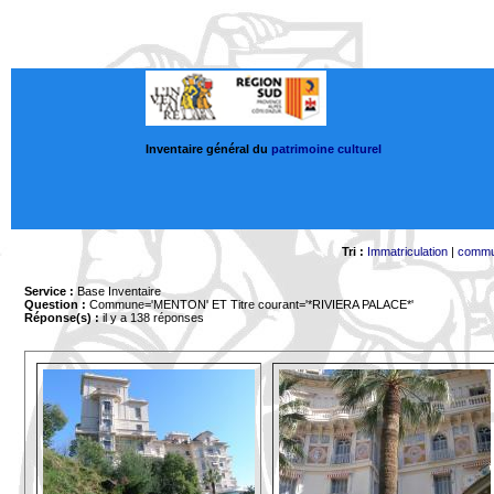
Inventaire général du
patrimoine culturel
Tri :
Immatriculation
|
comm
Service :
Base Inventaire
Question :
Commune='MENTON'
ET Titre courant='*RIVIERA PALACE*'
Réponse(s) :
il y a 138 réponses