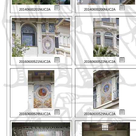
20140600201NUC2A
20140600200NUC2A
20160600521NUC2A
20160600522NUC2A
20160600528NUC2A
20160600529NUC2A