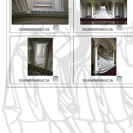
20160600541NUC2A
20160600543NUC2A
20160600549NUC2A
20160600550NUC2A