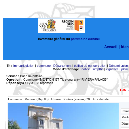
Inventaire général du
patrimoine culturel
Accueil |
Ident
Tri :
Immatriculation
|
commune
|
Département
|
édifice de conservation
|
Dénomination
Mode d'affichage
:
notice
|
simplifié
|
vignettes
|
planc
Service :
Base Inventaire
Question :
Commune='MENTON'
ET Titre courant='*RIVIERA PALACE*'
Réponse(s) :
il y a 138 réponses
1-35
|
Commune: Menton (Dép.06) Adresse: Riviera (avenue) 28. Aire d'étude:
Immat
Mérim
Déno