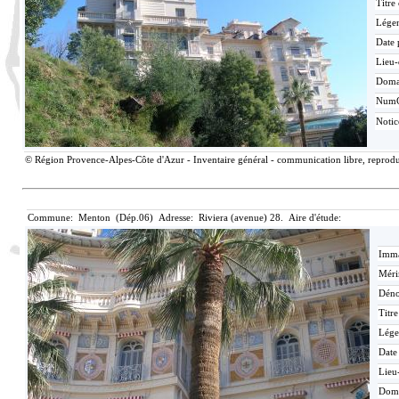
Titre
Lége
Date 
Lieu-
Doma
Num
Noti
© Région Provence-Alpes-Côte d'Azur - Inventaire général - communication libre, reproduc
Commune: Menton (Dép.06) Adresse: Riviera (avenue) 28. Aire d'étude:
Imma
Méri
Déno
Titr
Lége
Date
Lieu
Dom