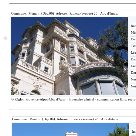
Commune: Menton (Dép.06) Adresse: Riviera (avenue) 28. Aire d'étude:
Imm
Mér
Dén
Tit
Lé
Dat
Lie
Do
Nu
Not
© Région Provence-Alpes-Côte d'Azur - Inventaire général - communication libre, reprodu
Commune: Menton (Dép.06) Adresse: Riviera (avenue) 28. Aire d'étude:
Im