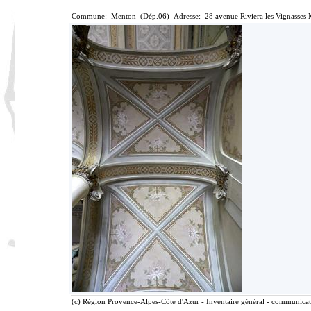
Commune: Menton (Dép.06) Adresse: 28 avenue Riviera les Vignasses 
(c) Région Provence-Alpes-Côte d'Azur - Inventaire général - communicatio