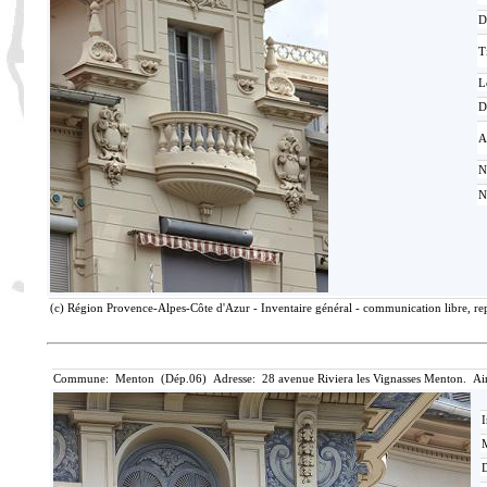
D
T
L
D
A
N
N
(c) Région Provence-Alpes-Côte d'Azur - Inventaire général - communication libre, rep
Commune: Menton (Dép.06) Adresse: 28 avenue Riviera les Vignasses Menton. Ai
I
M