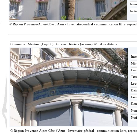
Num
Noti
© Région Provence-Alpes-Côte d'Azur - Inventaire général - communication libre, reproduc
Commune: Menton (Dép.06) Adresse: Riviera (avenue) 28. Aire d'étude:
Imma
Méri
Dén
Titr
Lég
Date
Lieu
Dom
Nu
Not
© Région Provence-Alpes-Côte d'Azur - Inventaire général - communication libre, reprodu