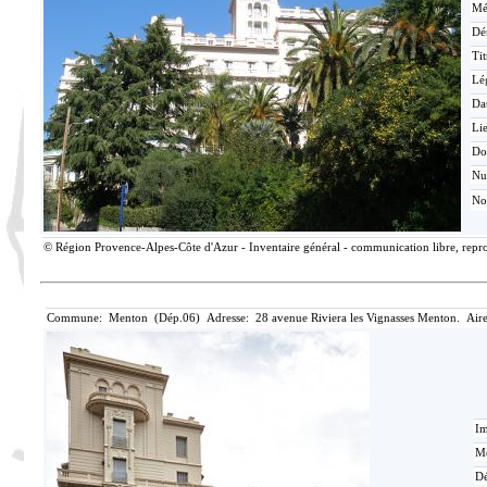
Mé
Dé
Tit
Lé
Da
Lie
Do
N
No
© Région Provence-Alpes-Côte d'Azur - Inventaire général - communication libre, reprod
Commune: Menton (Dép.06) Adresse: 28 avenue Riviera les Vignasses Menton. Aire
Im
Mé
Dé