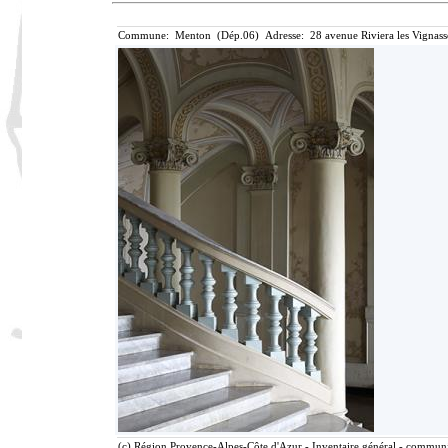
Commune: Menton (Dép.06) Adresse: 28 avenue Riviera les Vignass
(c) Région Provence-Alpes-Côte d'Azur - Inventaire général - communic