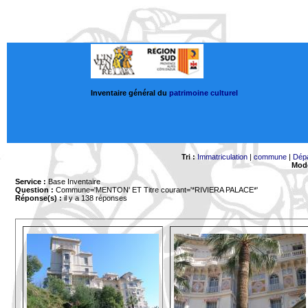
Inventaire général du
patrimoine culturel
Tri :
Immatriculation
|
commune
|
Dép
Mode
Service :
Base Inventaire
Question :
Commune='MENTON'
ET Titre courant='*RIVIERA PALACE*'
Réponse(s) :
il y a 138 réponses