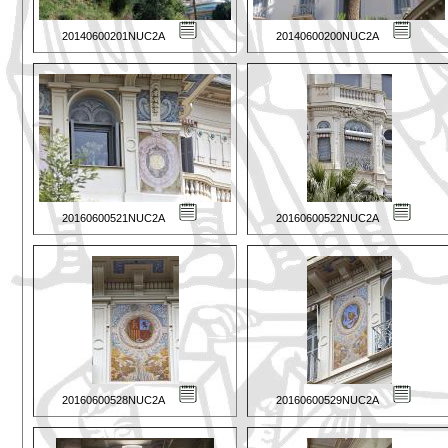
20140600201NUC2A
20140600200NUC2A
20160600521NUC2A
20160600522NUC2A
20160600528NUC2A
20160600529NUC2A