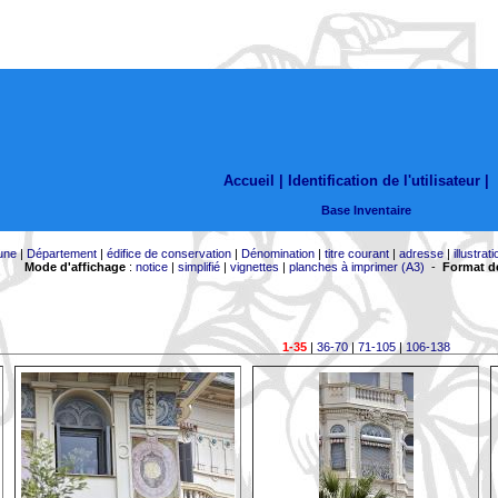
Accueil |
Identification de l'utilisateur
|
Base Inventaire
une
|
Département
|
édifice de conservation
|
Dénomination
|
titre courant
|
adresse
|
illustrati
Mode d'affichage
:
notice
|
simplifié
|
vignettes
|
planches à imprimer (A3)
-
Format de
1-35
|
36-70
|
71-105
|
106-138