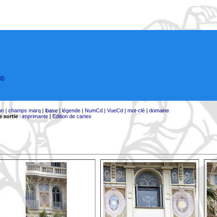
©
on
|
champs marq
|
lbase
|
légende
|
NumCd
|
VueCd
|
mot-clé
|
domaine
 sortie
:
imprimante
|
Edition de cartex