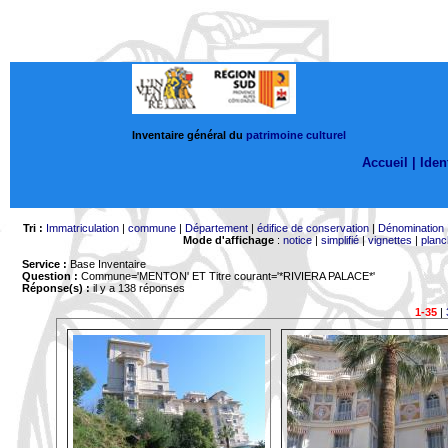
Inventaire général du
patrimoine culturel
Accueil |
Ident
Tri :
Immatriculation
|
commune
|
Département
|
édifice de conservation
|
Dénomination
Mode d'affichage
:
notice
|
simplifié
|
vignettes
|
planc
Service :
Base Inventaire
Question :
Commune='MENTON'
ET Titre courant='*RIVIERA PALACE*'
Réponse(s) :
il y a 138 réponses
1-35
|