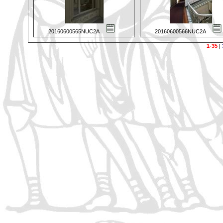
20160600565NUC2A
20160600566NUC2A
1-35
|