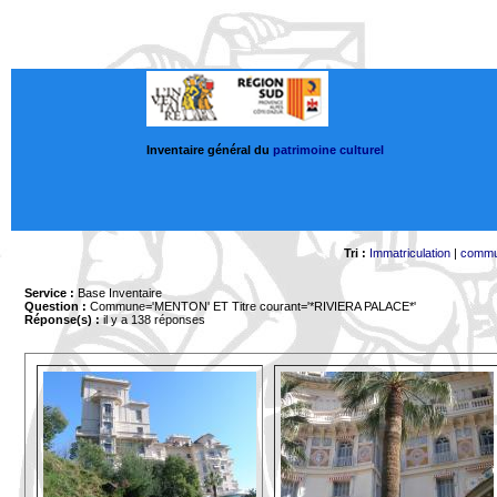
Inventaire général du
patrimoine culturel
Tri :
Immatriculation
|
comm
Service :
Base Inventaire
Question :
Commune='MENTON'
ET Titre courant='*RIVIERA PALACE*'
Réponse(s) :
il y a 138 réponses