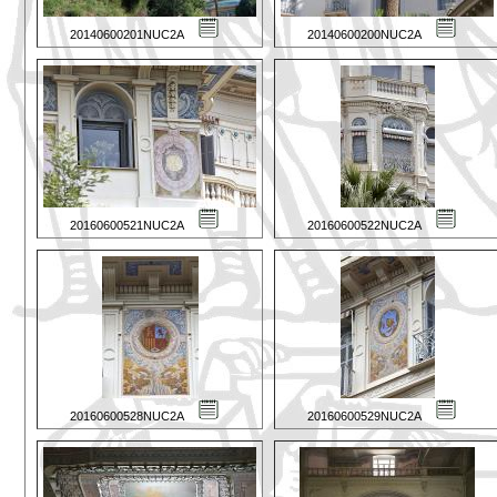
20140600201NUC2A
20140600200NUC2A
20160600521NUC2A
20160600522NUC2A
20160600528NUC2A
20160600529NUC2A