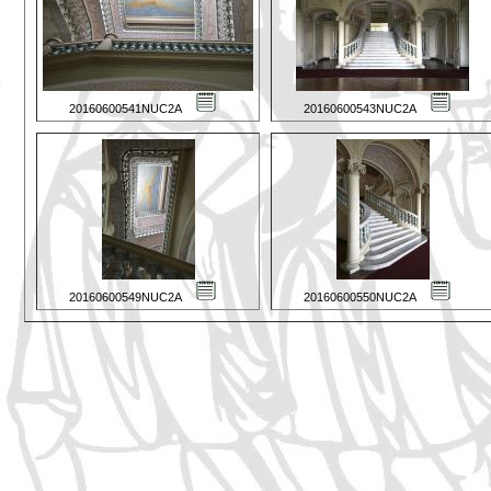
20160600541NUC2A
20160600543NUC2A
20160600549NUC2A
20160600550NUC2A