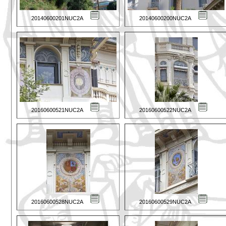
20140600201NUC2A
20140600200NUC2A
20160600521NUC2A
20160600522NUC2A
20160600528NUC2A
20160600529NUC2A