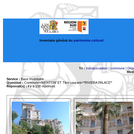
Inventaire général du
patrimoine culturel
Tri :
Immatriculation
|
commune
|
Dép
Mode
Service :
Base Inventaire
Question :
Commune='MENTON'
ET Titre courant='*RIVIERA PALACE*'
Réponse(s) :
il y a 138 réponses