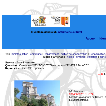
Inventaire général du
patrimoine culturel
Accueil |
Ident
Tri :
Immatriculation
|
commune
|
Département
|
édifice de conservation
|
Dénomination
Mode d'affichage
:
notice
|
simplifié
|
vignettes
|
planc
Service :
Base Inventaire
Question :
Commune='MENTON'
ET Titre courant='*RIVIERA PALACE*'
Réponse(s) :
il y a 138 réponses
1-35
|
06 - Menton
20140600201NUC2A
hôtel de voyageurs dit Riviera 
Elévation latérale.