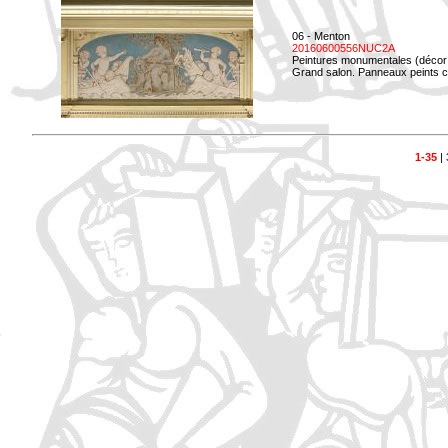
06 - Menton
20160600556NUC2A
Peintures monumentales (décor i
Grand salon. Panneaux peints co
1-35
|