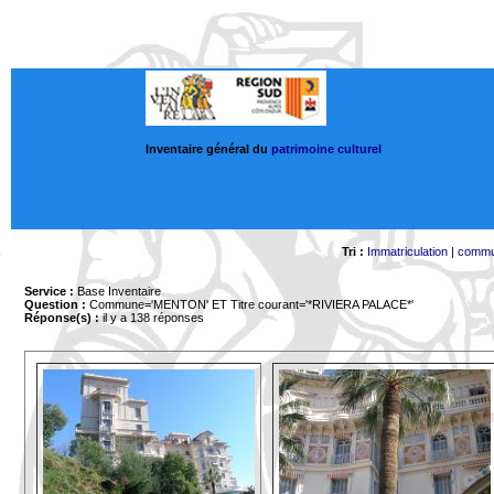
Inventaire général du
patrimoine culturel
Tri :
Immatriculation
|
comm
Service :
Base Inventaire
Question :
Commune='MENTON'
ET Titre courant='*RIVIERA PALACE*'
Réponse(s) :
il y a 138 réponses