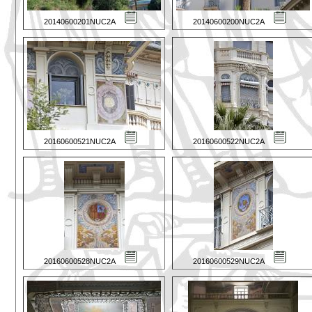
20140600201NUC2A
20140600200NUC2A
20160600521NUC2A
20160600522NUC2A
20160600528NUC2A
20160600529NUC2A