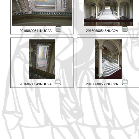
20160600541NUC2A
20160600543NUC2A
20160600549NUC2A
20160600550NUC2A