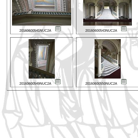
20160600541NUC2A
20160600543NUC2A
20160600549NUC2A
20160600550NUC2A