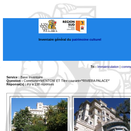
Inventaire général du
patrimoine culturel
Tri :
Immatriculation
|
comm
Service :
Base Inventaire
Question :
Commune='MENTON'
ET Titre courant='*RIVIERA PALACE*'
Réponse(s) :
il y a 138 réponses