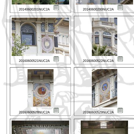
20140600201NUC2A
20140600200NUC2A
20160600521NUC2A
20160600522NUC2A
20160600528NUC2A
20160600529NUC2A