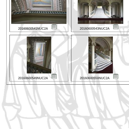
20160600541NUC2A
20160600543NUC2A
20160600549NUC2A
20160600550NUC2A