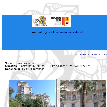
Inventaire général du
patrimoine culturel
Tri :
Immatriculation
|
comm
Service :
Base Inventaire
Question :
Commune='MENTON'
ET Titre courant='*RIVIERA PALACE*'
Réponse(s) :
il y a 138 réponses