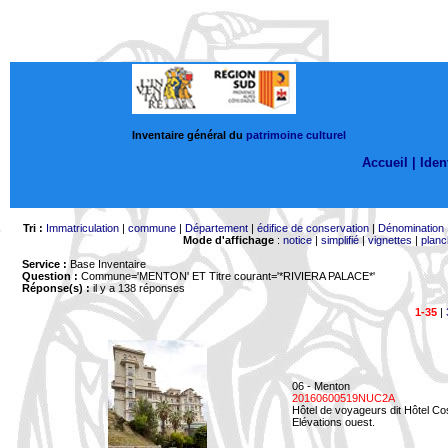
Inventaire général du
patrimoine culturel
Accueil |
Ident
Tri :
Immatriculation
|
commune
|
Département
|
édifice de conservation
|
Dénomination
Mode d'affichage
:
notice
|
simplifié
|
vignettes
|
planc
Service :
Base Inventaire
Question :
Commune='MENTON'
ET Titre courant='*RIVIERA PALACE*'
Réponse(s) :
il y a 138 réponses
1-35
|
06 - Menton
20160600519NUC2A
Hôtel de voyageurs dit Hôtel Co
Elévations ouest.