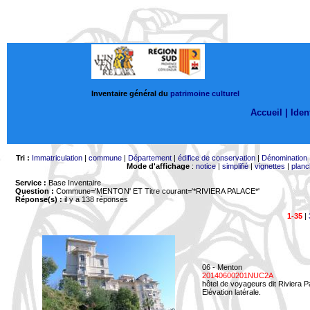
Inventaire général du
patrimoine culturel
Accueil |
Ident
Tri :
Immatriculation
|
commune
|
Département
|
édifice de conservation
|
Dénomination
Mode d'affichage
:
notice
|
simplifié
|
vignettes
|
planc
Service :
Base Inventaire
Question :
Commune='MENTON'
ET Titre courant='*RIVIERA PALACE*'
Réponse(s) :
il y a 138 réponses
1-35
|
06 - Menton
20140600201NUC2A
hôtel de voyageurs dit Riviera 
Elévation latérale.