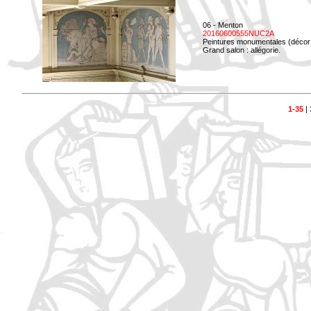
06 - Menton
20160600555NUC2A
Peintures monumentales (décor i
Grand salon : allégorie.
1-35
|