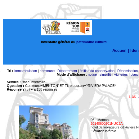
Inventaire général du
patrimoine culturel
Accueil |
Ident
Tri :
Immatriculation
|
commune
|
Département
|
édifice de conservation
|
Dénomination
Mode d'affichage
:
notice
|
simplifié
|
vignettes
|
planc
Service :
Base Inventaire
Question :
Commune='MENTON'
ET Titre courant='*RIVIERA PALACE*'
Réponse(s) :
il y a 138 réponses
1-35
|
06 - Menton
20140600201NUC2A
hôtel de voyageurs dit Riviera 
Elévation latérale.