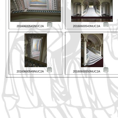
20160600541NUC2A
20160600543NUC2A
20160600549NUC2A
20160600550NUC2A