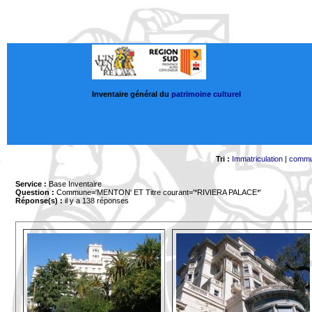
Inventaire général du
patrimoine culturel
Tri :
Immatriculation
|
comm
Service :
Base Inventaire
Question :
Commune='MENTON'
ET Titre courant='*RIVIERA PALACE*'
Réponse(s) :
il y a 138 réponses