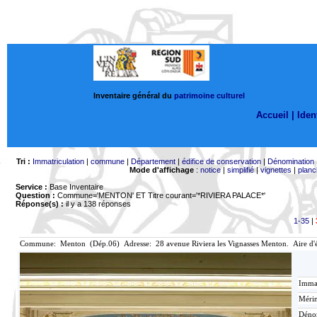
Inventaire général du
patrimoine culturel
Accueil |
Ident
Tri :
Immatriculation
|
commune
|
Département
|
édifice de conservation
|
Dénomination
Mode d'affichage
:
notice
|
simplifié
|
vignettes
|
planc
Service :
Base Inventaire
Question :
Commune='MENTON'
ET Titre courant='*RIVIERA PALACE*'
Réponse(s) :
il y a 138 réponses
1-35
|
Commune: Menton (Dép.06) Adresse: 28 avenue Riviera les Vignasses Menton. Aire d'
Immat
Mérim
Déno