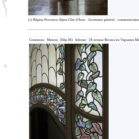
(c) Région Provence-Alpes-Côte d'Azur - Inventaire général - communication 
Commune: Menton (Dép.06) Adresse: 28 avenue Riviera les Vignasses Me