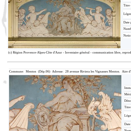
Titre
Lége
Date 
Num
Notic
(c) Région Provence-Alpes-Côte d'Azur - Inventaire général - communication libre, reprodu
Commune: Menton (Dép.06) Adresse: 28 avenue Riviera les Vignasses Menton. Aire d
Imma
Méri
Déno
Titr
Lége
Date
Num