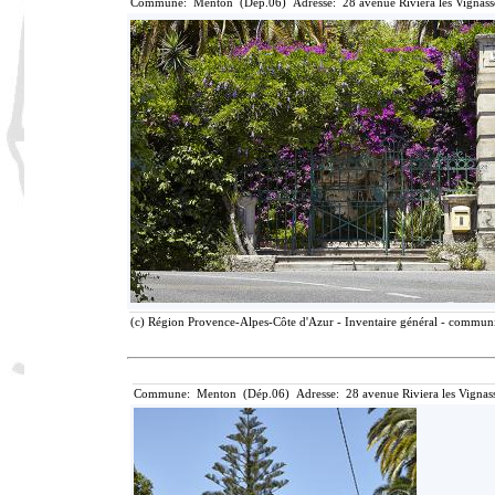
Commune: Menton (Dép.06) Adresse: 28 avenue Riviera les Vignass
(c) Région Provence-Alpes-Côte d'Azur - Inventaire général - communic
Commune: Menton (Dép.06) Adresse: 28 avenue Riviera les Vignass