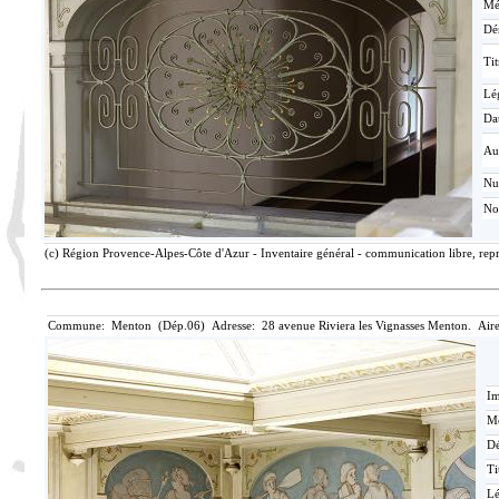
Mé
Dé
Tit
Lé
Da
Au
N
No
(c) Région Provence-Alpes-Côte d'Azur - Inventaire général - communication libre, repr
Commune: Menton (Dép.06) Adresse: 28 avenue Riviera les Vignasses Menton. Aire
Im
Mé
Dé
Ti
L