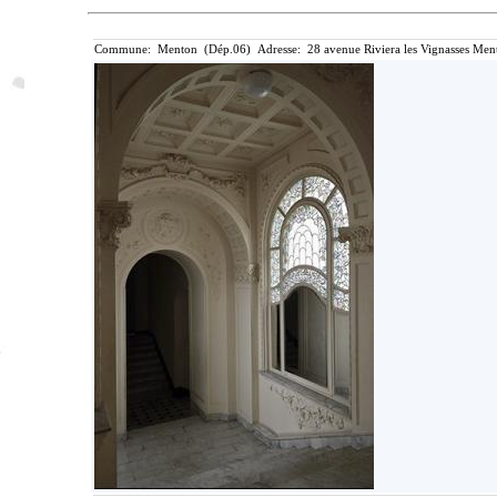
Commune: Menton (Dép.06) Adresse: 28 avenue Riviera les Vignasses Ment