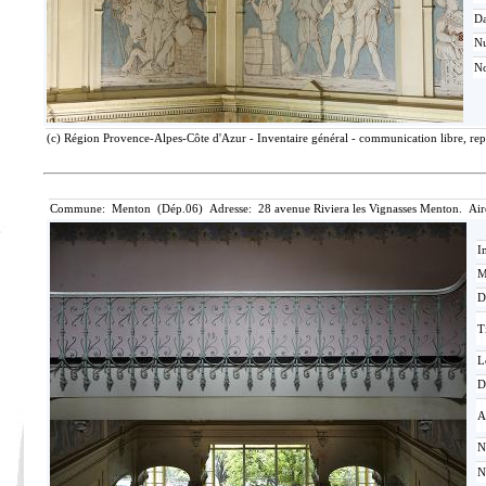
Da
N
No
(c) Région Provence-Alpes-Côte d'Azur - Inventaire général - communication libre, rep
Commune: Menton (Dép.06) Adresse: 28 avenue Riviera les Vignasses Menton. Air
I
M
D
T
L
D
A
N
N