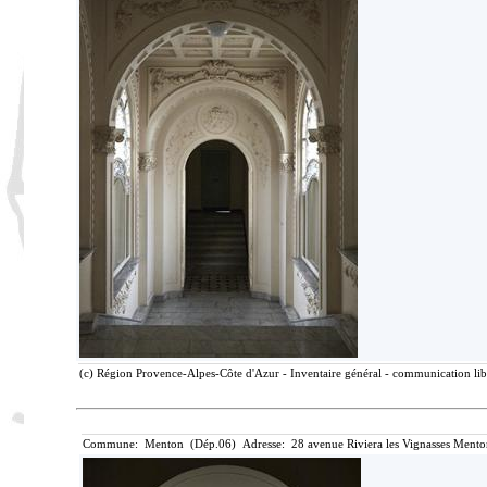
(c) Région Provence-Alpes-Côte d'Azur - Inventaire général - communication libr
Commune: Menton (Dép.06) Adresse: 28 avenue Riviera les Vignasses Mento