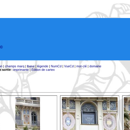
©
on
|
champs marq
|
lbase
|
légende
|
NumCd
|
VueCd
|
mot-clé
|
domaine
 sortie
:
imprimante
|
Edition de cartex