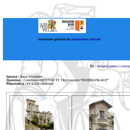
Inventaire général du
patrimoine culturel
Tri :
Immatriculation
|
comm
Service :
Base Inventaire
Question :
Commune='MENTON'
ET Titre courant='*RIVIERA PALACE*'
Réponse(s) :
il y a 138 réponses