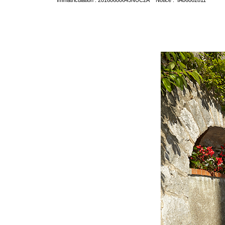
Immatriculation : 20160600645NUC2A Notice : IA06002811