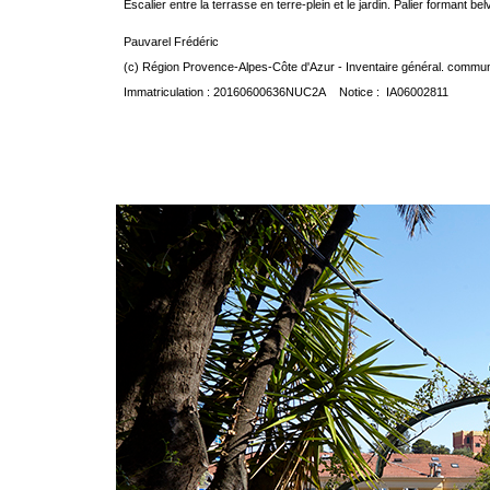
Escalier entre la terrasse en terre-plein et le jardin. Palier formant be
Pauvarel Frédéric
(c) Région Provence-Alpes-Côte d'Azur - Inventaire général. communic
Immatriculation : 20160600636NUC2A Notice : IA06002811