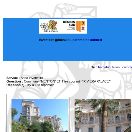
Inventaire général du
patrimoine culturel
Tri :
Immatriculation
|
comm
Service :
Base Inventaire
Question :
Commune='MENTON'
ET Titre courant='*RIVIERA PALACE*'
Réponse(s) :
il y a 138 réponses