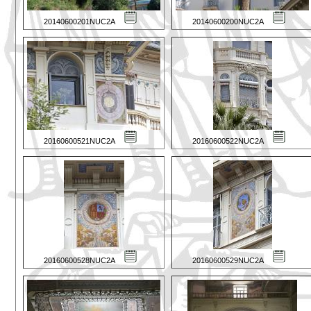
20140600201NUC2A
20140600200NUC2A
20160600521NUC2A
20160600522NUC2A
20160600528NUC2A
20160600529NUC2A