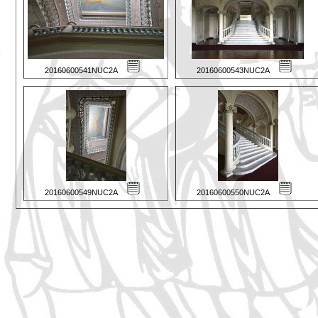
20160600541NUC2A
20160600543NUC2A
20160600549NUC2A
20160600550NUC2A