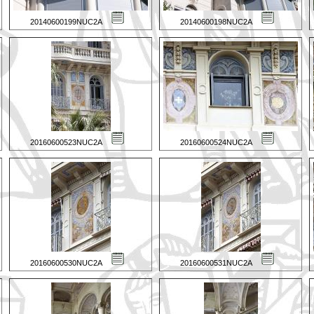
20140600199NUC2A
20140600198NUC2A
20160600523NUC2A
20160600524NUC2A
20160600530NUC2A
20160600531NUC2A