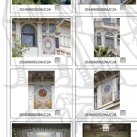
20140600201NUC2A
20140600200NUC2A
20160600521NUC2A
20160600522NUC2A
20160600528NUC2A
20160600529NUC2A