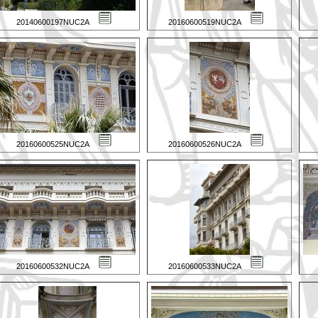
20140600197NUC2A
20160600519NUC2A
20160600525NUC2A
20160600526NUC2A
20160600532NUC2A
20160600533NUC2A