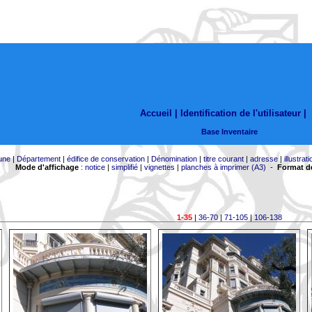
Accueil |
Identification de l'utilisateur
|
Base Inventaire
une
|
Département
|
édifice de conservation
|
Dénomination
|
titre courant
|
adresse
|
illustrati
Mode d'affichage
:
notice
|
simplifié
|
vignettes
|
planches à imprimer (A3)
-
Format de
1-35
|
36-70
|
71-105
|
106-138