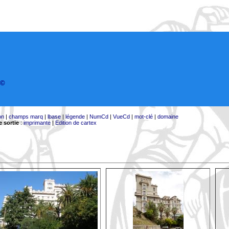
©
on
|
champs marq
|
lbase
|
légende
|
NumCd
|
VueCd
|
mot-clé
|
domaine
 sortie
:
imprimante
|
Edition de cartex