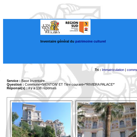
Inventaire général du
patrimoine culturel
Tri :
Immatriculation
|
comm
Service :
Base Inventaire
Question :
Commune='MENTON'
ET Titre courant='*RIVIERA PALACE*'
Réponse(s) :
il y a 138 réponses