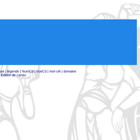
ase
|
légende
|
NumCd
|
VueCd
|
mot-clé
|
domaine
|
Edition de cartex