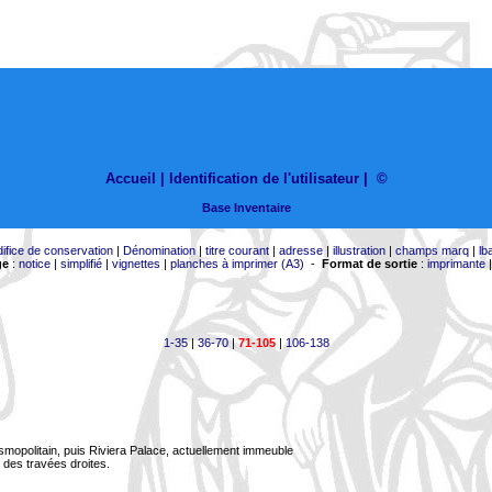
Accueil |
Identification de l'utilisateur
|
©
Base Inventaire
difice de conservation
|
Dénomination
|
titre courant
|
adresse
|
illustration
|
champs marq
|
lb
ge
:
notice
|
simplifié
|
vignettes
|
planches à imprimer (A3)
-
Format de sortie
:
imprimante
1-35
|
36-70
|
71-105
|
106-138
smopolitain, puis Riviera Palace, actuellement immeuble
 des travées droites.