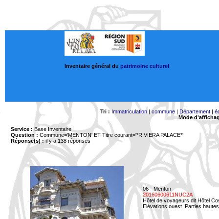
Inventaire général du
patrimoine culturel
Tri :
Immatriculation
|
commune
|
Département
|
é
Mode d'afficha
Service :
Base Inventaire
Question :
Commune='MENTON'
ET Titre courant='*RIVIERA PALACE*'
Réponse(s) :
il y a 138 réponses
06 - Menton
20160600611NUC2A
Hôtel de voyageurs dit Hôtel Co
Elévations ouest. Parties hautes