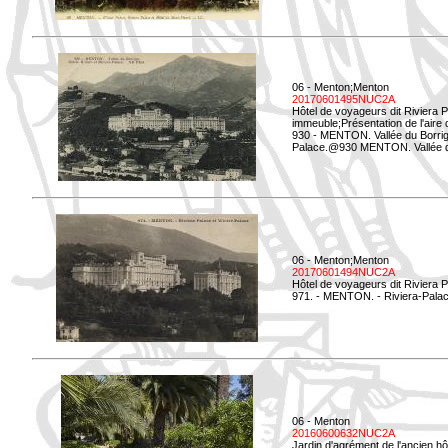
06 - Menton;Menton
20170601495NUC2A
Hôtel de voyageurs dit Riviera 
immeuble;Présentation de l'aire
930 - MENTON. Vallée du Borrigo
Palace.@930 MENTON. Vallée du 
06 - Menton;Menton
20170601494NUC2A
Hôtel de voyageurs dit Riviera 
971. - MENTON. - Riviera-Palac
06 - Menton
20160600632NUC2A
Jardin d'agrément de l'ancien hô