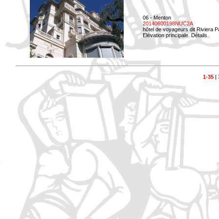
06 - Menton
20140600198NUC2A
hôtel de voyageurs dit Riviera 
Elévation principale. Détails.
1-35
|