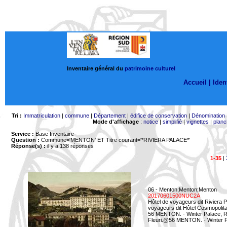
Inventaire général du
patrimoine culturel
Accueil |
Ident
Tri :
Immatriculation
|
commune
|
Département
|
édifice de conservation
|
Dénomination
Mode d'affichage
:
notice
|
simplifié
|
vignettes
|
planc
Service :
Base Inventaire
Question :
Commune='MENTON'
ET Titre courant='*RIVIERA PALACE*'
Réponse(s) :
il y a 138 réponses
1-35
|
06 - Menton;Menton;Menton
20170601500NUC2A
Hôtel de voyageurs dit Riviera 
voyageurs dit Hôtel Cosmopolita
56 MENTON. - Winter Palace, Ri
Fleuri.@56 MENTON. - Winter Pal