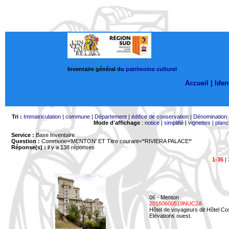
Inventaire général du
patrimoine culturel
Accueil |
Ident
Tri :
Immatriculation
|
commune
|
Département
|
édifice de conservation
|
Dénomination
Mode d'affichage
:
notice
|
simplifié
|
vignettes
|
planc
Service :
Base Inventaire
Question :
Commune='MENTON'
ET Titre courant='*RIVIERA PALACE*'
Réponse(s) :
il y a 138 réponses
1-35
|
06 - Menton
20160600519NUC2A
Hôtel de voyageurs dit Hôtel Co
Elévations ouest.