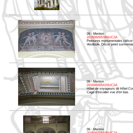
06 - Menton
20160600534NUC2A
Peintures monumentales (décor i
Vestibule. Décor peint surmontan
06 - Menton
20160600541NUC2A
Hôtel de voyageurs dit Hôtel Co
Cage d'escalier vue d'en bas.
06 - Menton
20160600543NUC2A