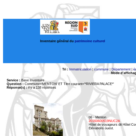
Inventaire général du
patrimoine culturel
Tri :
Immatriculation
|
commune
|
Département
|
é
Mode d'afficha
Service :
Base Inventaire
Question :
Commune='MENTON'
ET Titre courant='*RIVIERA PALACE*'
Réponse(s) :
il y a 138 réponses
06 - Menton
20160600519NUC2A
Hôtel de voyageurs dit Hôtel Co
Elévations ouest.