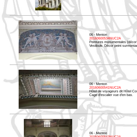
06 - Menton
20160600534NUC2A
Peintures monumentales (décor i
Vestibule. Décor peint surmontan
06 - Menton
20160600541NUC2A
Hôtel de voyageurs dit Hôtel Co
Cage d'escalier vue d'en bas.
06 - Menton
20160600543NUC2A