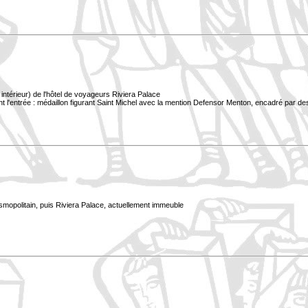
ntérieur) de l'hôtel de voyageurs Riviera Palace
t l'entrée : médaillon figurant Saint Michel avec la mention Defensor Menton, encadré par des
smopolitain, puis Riviera Palace, actuellement immeuble