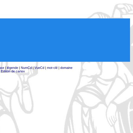
ase
|
légende
|
NumCd
|
VueCd
|
mot-clé
|
domaine
|
Edition de cartex