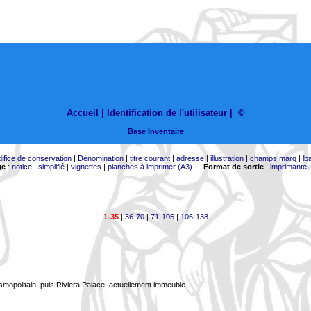
Accueil |
Identification de l'utilisateur
|
©
Base Inventaire
difice de conservation
|
Dénomination
|
titre courant
|
adresse
|
illustration
|
champs marq
|
lb
ge
:
notice
|
simplifié
|
vignettes
|
planches à imprimer (A3)
-
Format de sortie
:
imprimante
1-35
|
36-70
|
71-105
|
106-138
smopolitain, puis Riviera Palace, actuellement immeuble